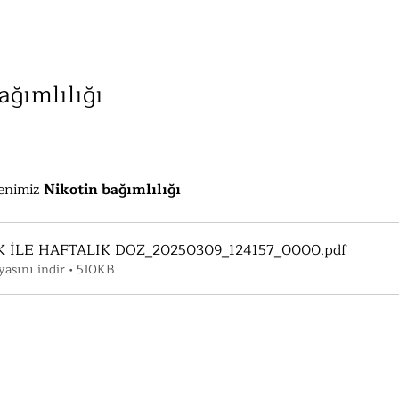
ağımlılığı
enimiz 
Nikotin bağımlılığı
 İLE HAFTALIK DOZ_20250309_124157_0000
.pdf
asını indir • 510KB