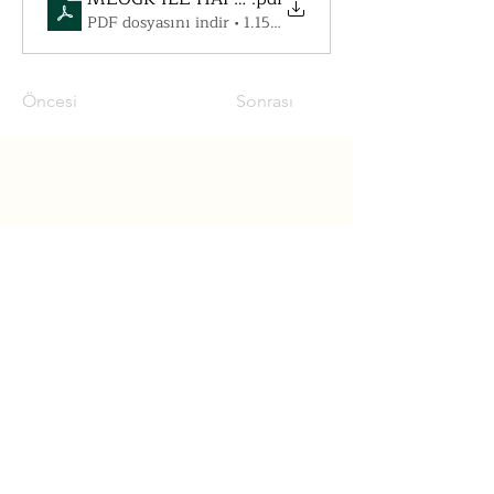
PDF dosyasını indir • 1.15MB
Öncesi
Sonrası
“Eczacılık ne un ticaretidir, ne üzüm
ticaretidir, ne de sirke ticaretidir; bir
sanattır, bir ilimdir; hastaya bakmak
ilminin bir şubesidir. Bundan dolayı
eczane, hiçbir memlekette doğrudan
doğruya bir ticaret müessesesi telakki