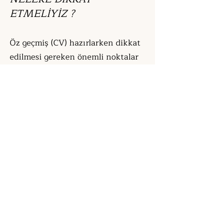
ETMELİYİZ ?
Öz geçmiş (CV) hazırlarken dikkat
edilmesi gereken önemli noktalar
bulunuyor. İşte bir özgeçmişin
nasıl hazırlanacağı ve nelere
dikkat edilmesi gerektiği
konusunda bazı temel adımlar:
Kişisel Bilgiler:
Adınız, iletişim
bilgileriniz (telefon numarası, e-
posta adresi) ve adresiniz gibi
temel kişisel bilgileri eklemelisiniz.
Özet veya Hedef Bölümü:
Öz