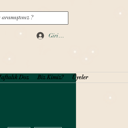
Giriş Yap
aftalık Doz
Biz Kimiz?
Üyeler
Diğer Eylemler