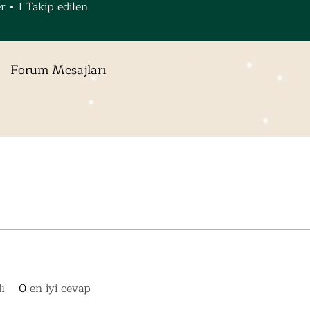
er
1
Takip edilen
Forum Mesajları
ı
0
en iyi cevap