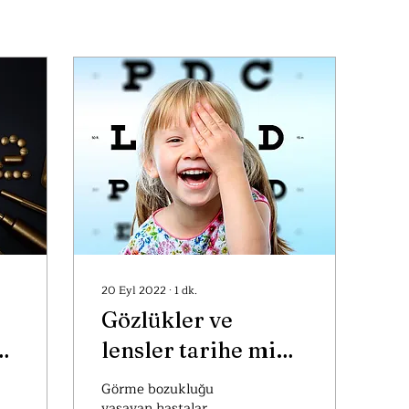
20 Eyl 2022
∙
1
dk.
Gözlükler ve
V-
lensler tarihe mi
karışıyor?
Görme bozukluğu
yaşayan hastalar