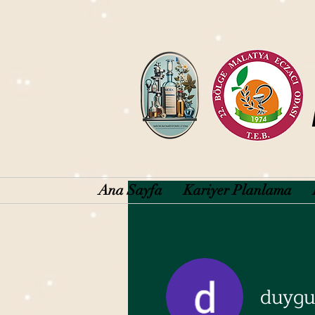
Ana Sayfa
Kariyer Planlama
duygu