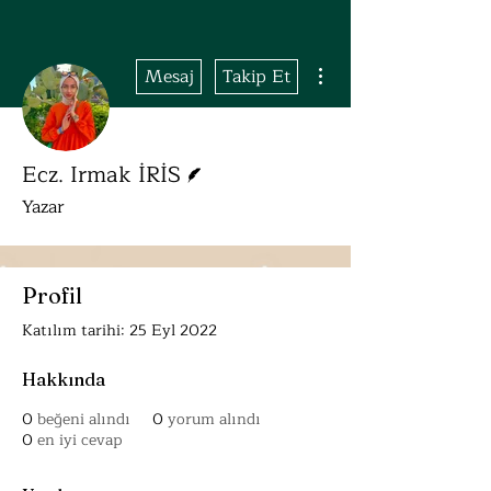
Diğer Eylemler
Mesaj
Takip Et
Yazar
Ecz. Irmak İRİS
Yazar
Profil
Katılım tarihi: 25 Eyl 2022
Hakkında
0
beğeni alındı
0
yorum alındı
0
en iyi cevap