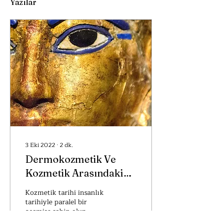
Yazılar
3 Eki 2022
∙
2
dk.
Dermokozmetik Ve
Kozmetik Arasındaki
Fark Nedir?
Kozmetik tarihi insanlık
tarihiyle paralel bir
geçmişe sahip olup
tarihin her döneminde